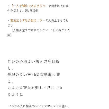
・
「一人で制作できるだろう」
で想定以上の案
件を抱えて、週7日稼働
・
言葉足らずな会話のエラー
で大炎上させてし
まう
（人格否定までされてしまい、1日泣きました
笑）
自分の心地よい働き方を目指
し、
無理のないWeb集客動線に整
え、
どんどんWixを楽しく活用でき
るように
・”わかる人に相談”することでマインドも整い、