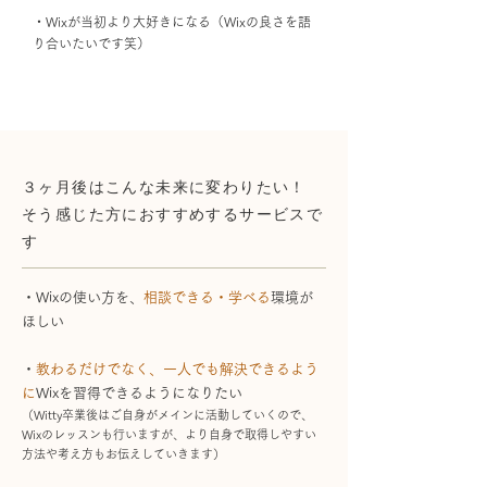
・Wixが当初より大好きになる（Wixの良さを語
り合いたいです笑）
３ヶ月後はこんな未来に変わりたい！
そう感じた方におすすめするサービスで
す
・Wixの使い方を、
相談できる・学べる
環境が
ほしい
・
教わるだけでなく、
一人でも解決できるよう
に
Wixを習得できるようになりたい
（Witty卒業後はご自身
がメインに
活動していく
ので、
Wixの
レッスンも行いますが、より自身で取得しやすい
方法や考え方も
お
伝えしていきます）