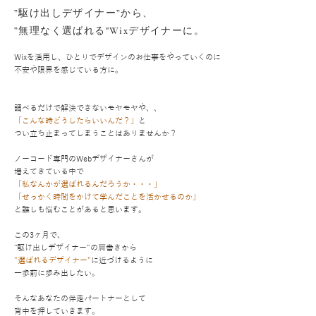
”駆け出しデザイナー”から、
”無理なく選ばれる"Wixデザイナーに。
Wixを活用し、ひとりでデザインのお仕事をやっていくのに
不安や限界を感じている方に。
調べるだけで
解決できないモヤモヤや
、
、
「こんな時どうしたらいいんだ？」
と
つい立ち止まってしまうことはありませんか？
ノーコード専門のWebデザイナーさんが
増えてきている中で
「私なんかが選ばれるんだろうか・・・」
「せっかく時間をかけて学んだことを活かせるのか」
と誰しも悩むことがあると思います。
この3ヶ月で、
"駆け出しデザイナー”の肩書きから
”選ばれるデザイナー”
に近づけるように
一歩前に歩み出したい。
そんな
あなたの伴走パートナーとして
背中を押していきます。