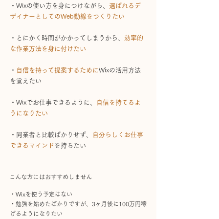
・Wixの使い方を身につけながら、
選ばれるデ
ザイナーとしてのWeb動線をつくりたい
・とにかく時間がかかってしまうから
、
効率的
な作業方法を身に付けたい
・
自信を持って提案するために
Wixの活用方法
を覚えたい
・Wixでお仕事できるように
、
自信を持てるよ
うになりたい
・同業者と比較ばかりせず
、
自分らしくお仕事
できるマインド
を持ちたい
こんな方にはおすすめしません
・Wixを使う予定はない
・勉強を始めたばかりですが、3ヶ月後に100万円稼
げるようになりたい