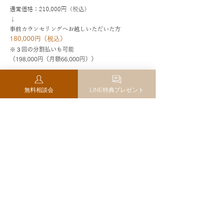
通常価格：210,000円（税込）
↓
​事前カウンセリングへお越しいただいた方
1
80,000円（税込）
※３回の分割払いも可能
（198,000円（月額66,000円））
順次募集を行っております。
無料相談会
LINE特典プレゼント
How to apply
下記の日程調整カレンダーより、ご希望のお時間を
ご選択の上お申し込みください。
ご都合が厳しい場合は、別途調整も可能ですので、
お気軽にお問い合わせください。
どんな相談ができるか不安な方はお気軽にお問い合
わせください。