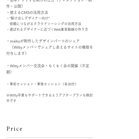
・効率アップする制作の仕方（ディレクション・制
作・公開）
・使えるCMSの活用方法
・
”駆け出しデザイナー向け”
依頼につながるクラウドソーシングの活用方法
・選ばれるデザイナーに近づくWeb集客動線の作り方
・maikoが制作したデザインパーツのシェア
（Wittyメンバーでシェアしあえるサイトの権限を
付与します）
・Wittyメンバー交流会・もくもく会の開催（不定
期）
・事前セッション・事後セッション（各30分）
※
Witty卒業もサポートできるようアフタープランも検討
中です
Price