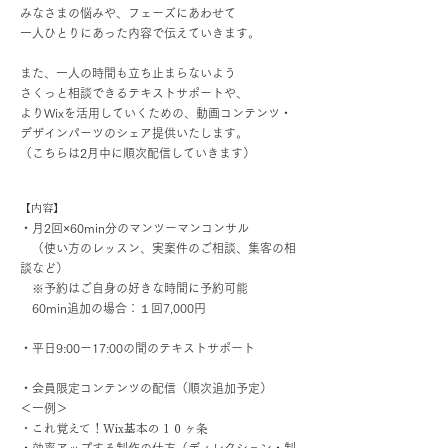
みなさまの悩みや、フェーズにあわせて
一人ひとりにあった内容で伝えていきます。
また、一人の時間も立ち止まらないよう
さくっと相談できるテキストサポートや、
よりWixを活用していくための、動画コンテンツ・
デザインパーツのシェア提供いたします。
（こちらは2月中に順次配信していきます）
【内容】
・月2回×60min分のマンツーマンコンサル
（使い方のレッスン、実案件のご相談、集客の相
談など）
※予約はご自身の好きな時間に予約可能
60min追加の場合：１回
7,000円
・平日9:00ー17:00の間の
テキストサポート
・会員限定コンテンツの配信（順次追加予定）
＜一例＞
・これ覚えて！Wix基本の１０ヶ条