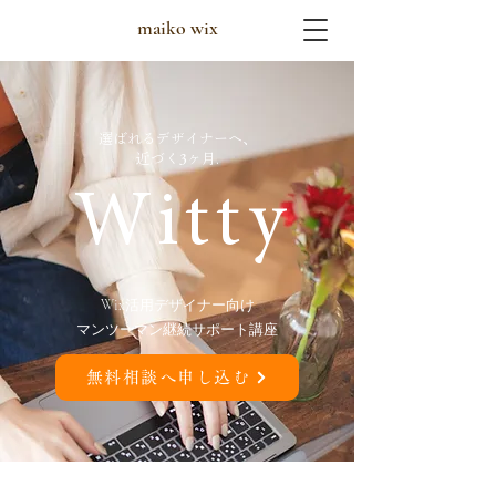
maiko wix
選ばれるデザイナーへ、
近づく
3
ヶ月.
W
itty
Wix活用デザイナー向け
マンツーマン継続サポート講座
無料相談へ申し込む