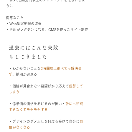
・Wixで200万円以上のプロジェクトを任されるよ
うに
得意なこと
・Web集客動線の改善
・更新がラクチンになる、CMSを使ったサイト制作
過去にはこんな失敗
もしてきました
・わからないことを
2時間以上調べても解決せ
ず
、納期が遅れる
・価格が見合わない要望ばかり応えて
疲弊して
しまう
・低単価の価格をあげるのが怖い・
誰にも相談
できなくてモヤモヤする
・デザインのダメ出しを何度も受けて自分に
自
信がなくなる