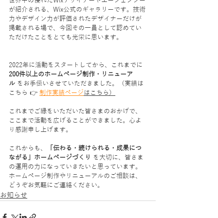
世界中の優れたWixデザイナーやエージェンシー
が紹介される、Wix公式のギャラリーです。技術
力やデザイン力が評価されたデザイナーだけが
掲載される場で、今回その一員として認めてい
ただけたことをとても光栄に思います。
2022年に活動をスタートしてから、これまでに 
200件以上のホームページ制作・リニューア
ル
 をお手伝いさせていただきました。（実績は
こちら 👉 
制作実績ページ
はこちら）
これまでご縁をいただいた皆さまのおかげで、
ここまで活動を広げることができました。心よ
り感謝申し上げます。
これからも、
「伝わる・続けられる・成果につ
ながる」ホームページづくり
 を大切に、皆さま
の運用の力になっていきたいと思っています。
ホームページ制作やリニューアルのご相談は、
どうぞお気軽にご連絡ください。
お知らせ