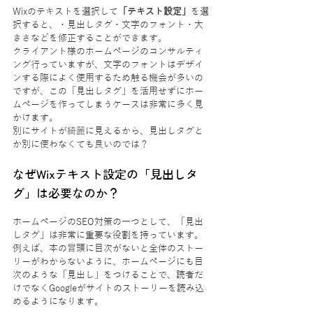
Wixのテキストを選択して
「テキスト設定」
を選
択すると、・見出しタグ・文字のフォント・大
きさなどを修正することができます。
クライアント様のホームページのコンサルティ
ング行っていますが、文字のフォントはデザイ
ンする際によく使用するため触る機会が多いの
ですが、この「見出しタグ」を活用せずにホー
ムページを作ってしまうケースは非常に多く見
かけます。
別にサイトが綺麗に見えるから、見出しタグと
か別に使わなくても良いのでは？
なぜWixテキスト設定の「見出しタ
グ」は必要なのか？
ホームページのSEO対策の一つとして、「見出
しタグ」は非常に重要な役割を持っています。
例えば、本の冒頭に目次がないと全体のストー
リーがわからないように、ホームページにも目
次のような「見出し」をつけることで、読者だ
けでなくGoogleがサイトのストーリーを読み込
めるようになります。