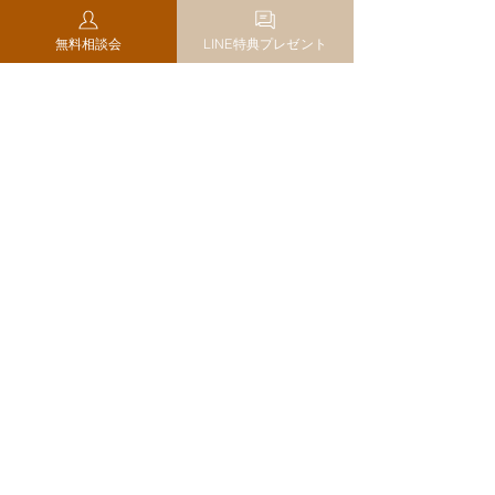
まだ新デザインが反映されていない
場合も
無料相談会
LINE特典プレゼント
Wixの最新情報に紹介されているのかと思いまし
たが、Wixの公式サイトでは現時点（2022年2月7
日）では発表されており専でした。また、別の
Wixサイトを編集した際はまだエディター画面が
古い状態だったので、試験的に展開しているの
かもしれませんね。
個人的には新デザインの方が使い勝手も良く感
じるので、早く正式にリリースされるのが楽し
みです！Wixはユーザーが使いやすくなるように
定期的にアップデートが行われているので新た
なリリースがありましたら発信いたします！
インスタグラムでもWixの活用術を発
信中
2022年の8月からWixのホームページ制作をスタ
ートして現在まで60社以上のサイト制作に携わ
った私から・Wixの便利な活用方法・Wixのデザ
イン塾・未経験からWixでのお仕事の獲得方法を
発信しております。