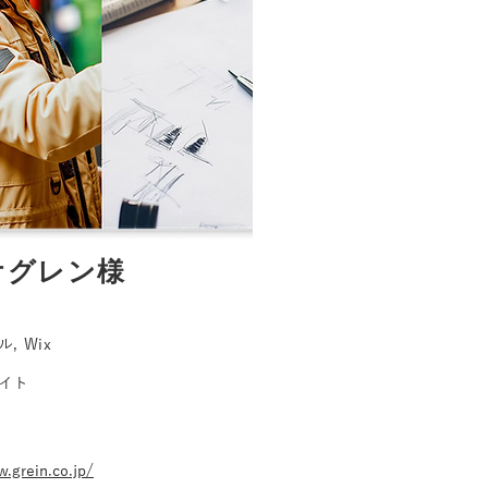
オグレン様
, Wix
イト
.grein.co.jp/