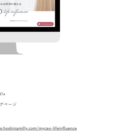
ix
グページ
w.hoshinamilly.com/myceo-lifeinfluence