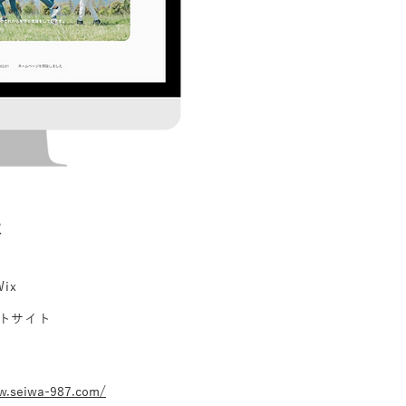
様
ix
トサイト
w.seiwa-987.com/