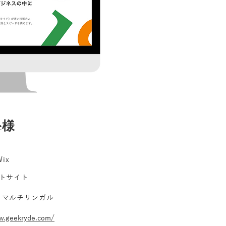
e様
ix
トサイト
, マルチリンガル
w.geekryde.com/