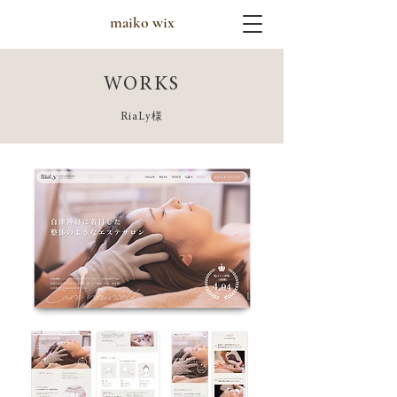
maiko wix
WORKS
RiaLy様