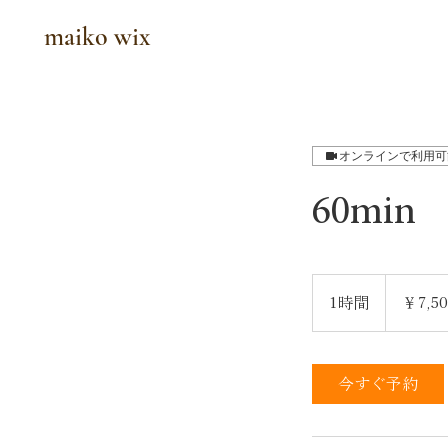
maiko wix
オンラインで利用可
60m
7,500
円
1時間
1
￥7,5
よ
り
時
今すぐ予約