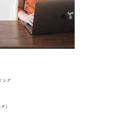
ィング
ログ）