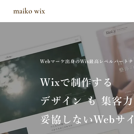
maiko wix
Webマーケ出身のWix最高レベルパート
Wixで制作する
デザイン も 集客力
妥協しないWebサ