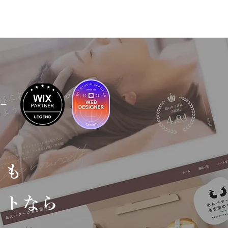
ナー
 も
イトなら