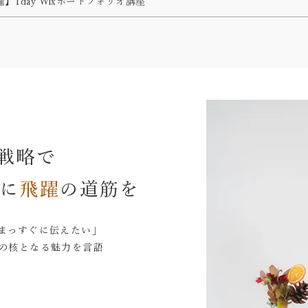
催】1day Wixポートフォリオ講座
b戦略で
に
飛躍
の道筋を
まっすぐに伝えたい」
の核となる魅力を言語