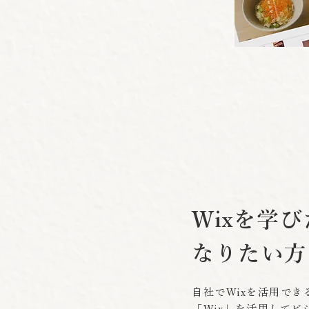
Wixを学び
なりたい方
自社でWixを活用で
「Wix」を活用して